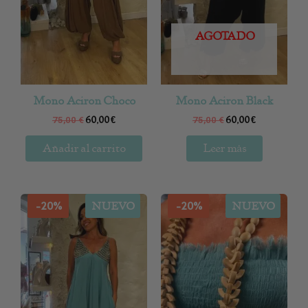
AGOTADO
Mono Aciron Choco
Mono Aciron Black
60,00
€
60,00
€
75,00
€
75,00
€
Añadir al carrito
Leer más
-20%
-20%
NUEVO
NUEVO