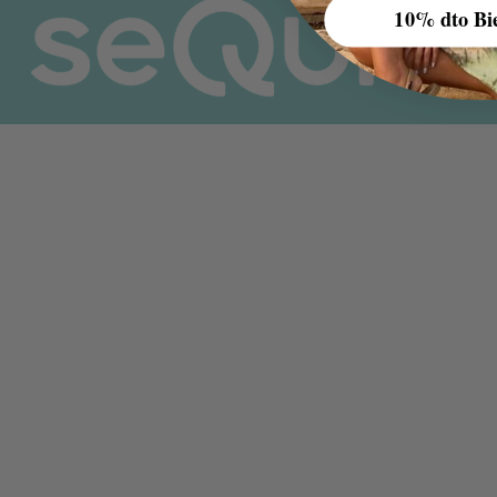
10% dto Bi
AGOTADO
Skirt Lalan Tosca
Skirt Lalan Black
52,00
€
52,00
€
65,00
€
65,00
€
Añadir al carrito
Leer más
-20%
-20%