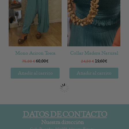
Mono Aciron Tosca
Collar Madera Natural
60,00
€
19,60
€
75,00
€
24,50
€
Añadir al carrito
Añadir al carrito
-20%
-20%