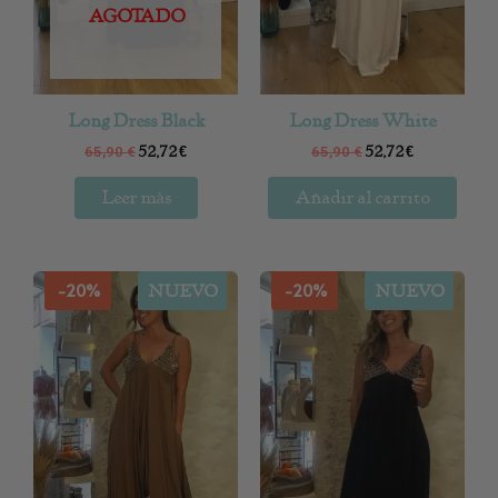
AGOTADO
Long Dress Black
Long Dress White
52,72
€
52,72
€
65,90
€
65,90
€
Leer más
Añadir al carrito
-20%
-20%
NUEVO
NUEVO