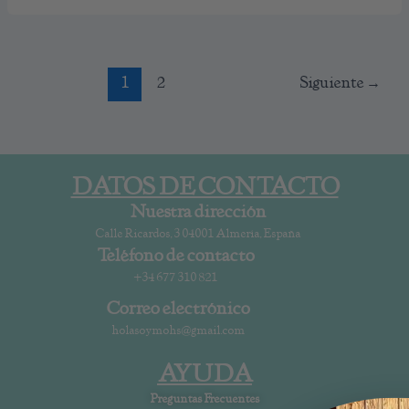
1
2
Siguiente
→
DATOS DE CONTACTO
Nuestra dirección
Calle Ricardos, 3 04001 Almería, España
Teléfono de contacto
+34 677 310 821
Correo electrónico
holasoymohs@gmail.com
AYUDA
Preguntas Frecuentes