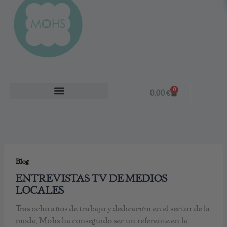
0
Cart
0,00
€
BOLSOS Y COMPLEMENTOS
Blog
ENTREVISTAS TV DE MEDIOS
LOCALES
Tras ocho años de trabajo y dedicación en el sector de la
moda, Mohs ha conseguido ser un referente en la