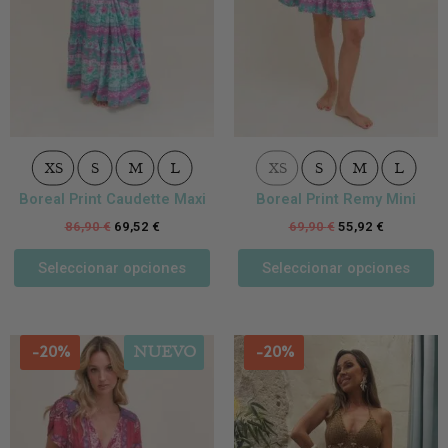
elegir
el
en
e
la
la
página
p
de
d
producto
p
XS
S
M
L
XS
S
M
L
Boreal Print Caudette Maxi
Boreal Print Remy Mini
86,90
€
69,52
€
69,90
€
55,92
€
Seleccionar opciones
Seleccionar opciones
Este
-20%
-20%
NUEVO
producto
tiene
múltiples
variantes.