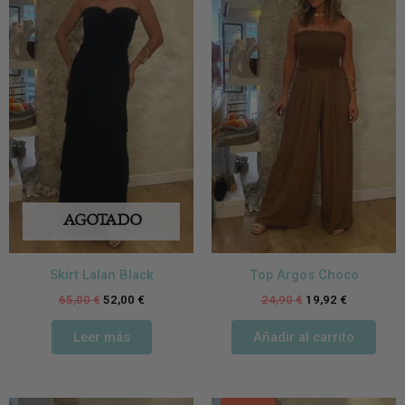
AGOTADO
Skirt Lalan Black
Top Argos Choco
65,00
€
52,00
€
24,90
€
19,92
€
Leer más
Añadir al carrito