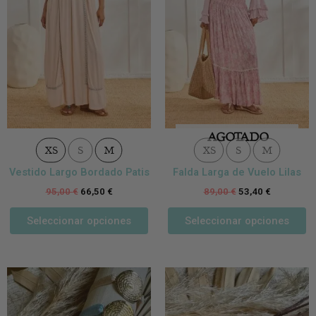
pueden
p
elegir
el
en
e
la
la
página
p
de
d
producto
p
AGOTADO
XS
S
M
XS
S
M
Vestido Largo Bordado Patis
Falda Larga de Vuelo Lilas
95,00
€
66,50
€
89,00
€
53,40
€
Seleccionar opciones
Seleccionar opciones
Este
Es
producto
p
tiene
ti