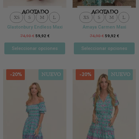
producto
p
AGOTADO
AGOTADO
XS
S
M
L
XS
S
M
L
Glastonbury Endless Maxi
Amaya Carmen Maxi
74,90
€
59,92
€
74,90
€
59,92
€
Seleccionar opciones
Seleccionar opciones
Este
Es
-20%
-20%
NUEVO
NUEVO
producto
p
tiene
ti
múltiples
m
variantes.
va
Las
L
opciones
o
se
se
pueden
p