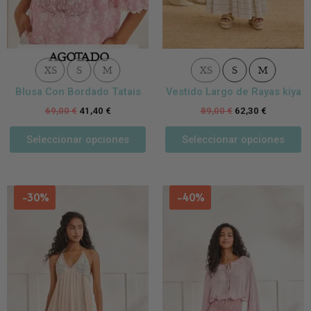
página
p
de
d
producto
p
AGOTADO
XS
S
M
XS
S
M
Blusa Con Bordado Tatais
Vestido Largo de Rayas kiya
69,00
€
41,40
€
89,00
€
62,30
€
Seleccionar opciones
Seleccionar opciones
Este
Es
-30%
-40%
producto
p
tiene
ti
múltiples
m
variantes.
va
Las
L
opciones
o
se
se