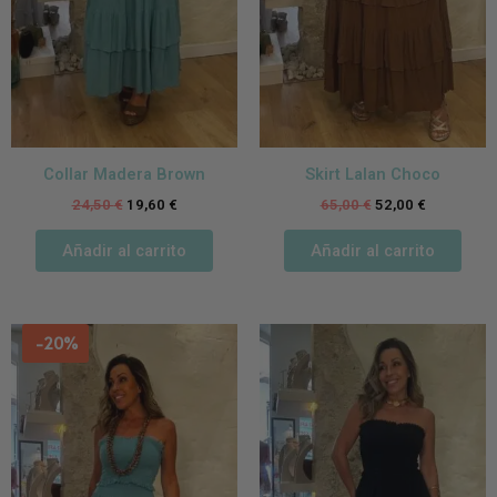
Collar Madera Brown
Skirt Lalan Choco
24,50
€
19,60
€
65,00
€
52,00
€
Añadir al carrito
Añadir al carrito
-20%