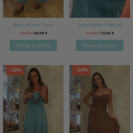
Mono Aciron Tosca
Collar Madera Natural
75,00
€
60,00
€
24,50
€
19,60
€
Añadir al carrito
Añadir al carrito
-20%
-20%