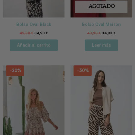
AGOTADO
Bolso Oval Black
Bolso Oval Marron
49,90
€
34,93
€
49,90
€
34,93
€
Añadir al carrito
Leer más
Este
Es
-20%
-30%
producto
p
tiene
ti
múltiples
m
variantes.
va
Las
L
opciones
o
se
se
pueden
p
elegir
el