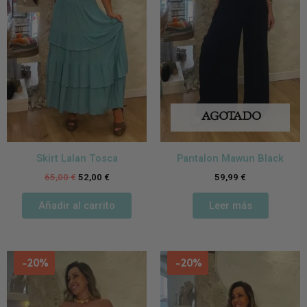
AGOTADO
Skirt Lalan Tosca
Pantalon Mawun Black
65,00
€
52,00
€
59,99
€
Añadir al carrito
Leer más
-20%
-20%