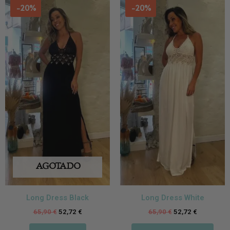
-20%
-20%
AGOTADO
Long Dress Black
Long Dress White
65,90
€
52,72
€
65,90
€
52,72
€