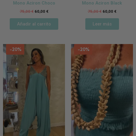
Mono Aciron Choco
Mono Aciron Black
75,00
€
60,00
€
75,00
€
60,00
€
Añadir al carrito
Leer más
-20%
-20%