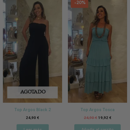
-20%
AGOTADO
Top Argos Black 2
Top Argos Tosca
24,90
€
24,90
€
19,92
€
Leer más
Añadir al carrito