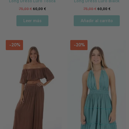
Long Dress Luro Tosca
Long Dress Luro Black
75,00
€
60,00
€
75,00
€
60,00
€
Leer más
Añadir al carrito
-20%
-20%