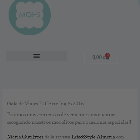
0
Cart
0,00
€
BOLSOS Y COMPLEMENTOS
Gala de Viajes El Corte Inglés 2016
Estamos muy contentos de ver a nuestras clientas
escogiendo nuestros modelitos para ocasiones especiales!!
María Gutiérrez
de la revista
Life&Style Almería
con