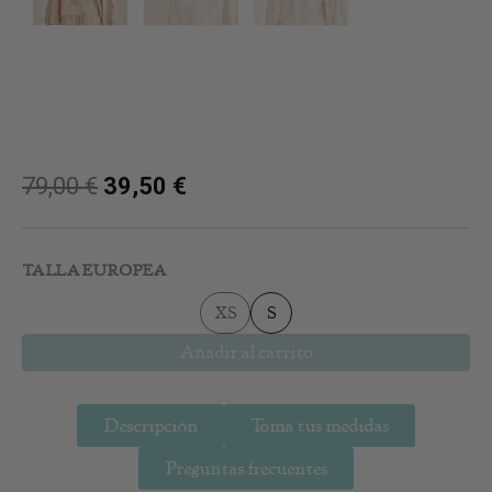
79,00
€
39,50
€
Blusa
Bordada
TALLA EUROPEA
Menes
cantidad
XS
S
Añadir al carrito
Descripción
Toma tus medidas
Preguntas frecuentes