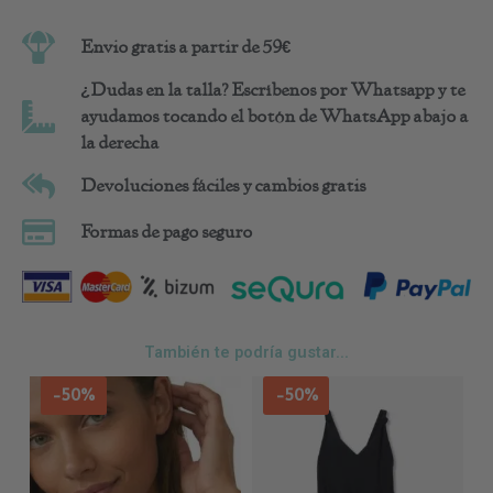
Envio gratis a partir de 59€
¿Dudas en la talla? Escríbenos por Whatsapp y te
ayudamos tocando el botón de WhatsApp abajo a
la derecha
Devoluciones fáciles y cambios gratis
Formas de pago seguro
También te podría gustar...
Este
Est
-50%
-50%
producto
pro
tiene
tie
múltiples
múl