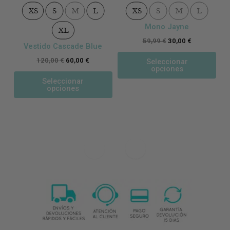
XS
S
M
L
XS
S
M
L
Mono Jayne
Co
XL
59,99
€
30,00
€
Vestido Cascade Blue
120,00
€
60,00
€
Seleccionar
opciones
Seleccionar
opciones