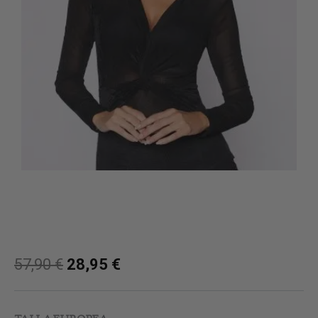
57,90
€
28,95
€
Body
Ursula