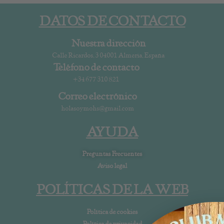
DATOS DE CONTACTO
Nuestra dirección
Calle Ricardos, 3 04001 Almería, España
Teléfono de contacto
+34 677 310 821
Correo electrónico
holasoymohs@gmail.com
AYUDA
Preguntas Frecuentes
Aviso legal
POLÍTICAS DE LA WEB
Política de cookies
Política de privacidad