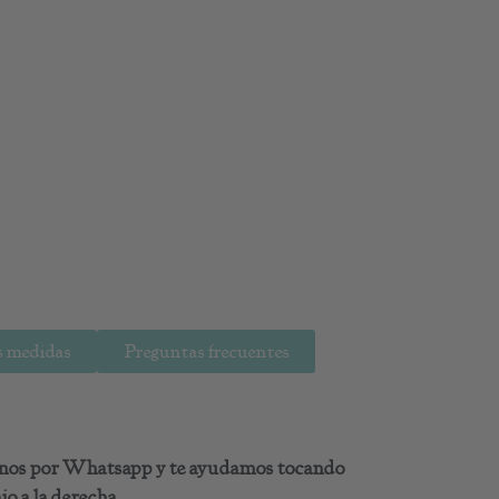
 medidas
Preguntas frecuentes
benos por Whatsapp y te ayudamos tocando
o a la derecha