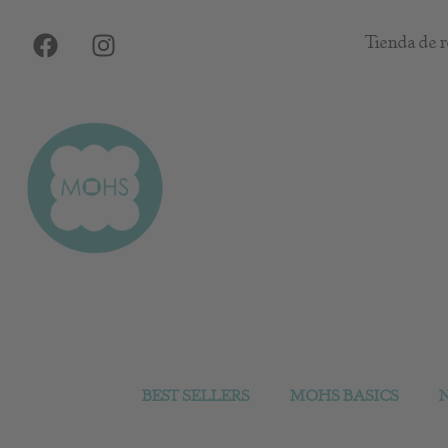
Ir
F
I
al
Tienda de r
a
n
contenido
c
s
e
t
b
a
o
g
o
r
k
a
m
BEST SELLERS
MOHS BASICS