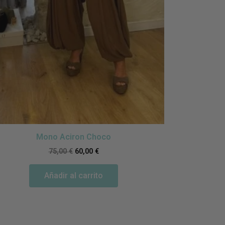
Mono Aciron Choco
75,00
€
60,00
€
Ro
Añadir al carrito
S