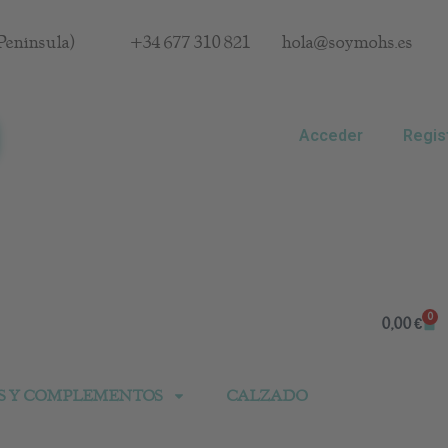
Península)
+34 677 310 821
hola@soymohs.es
Acceder
Regis
0
Car
0,00
€
S Y COMPLEMENTOS
CALZADO