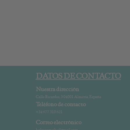
DATOS DE CONTACTO
Nuestra dirección
Calle Ricardos, 3 04001 Almería, España
Teléfono de contacto
+34 677 310 821
Correo electrónico
holasoymohs@gmail.com