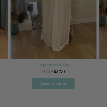
Long Dress White
65,90
€
52,72
€
Añadir al carrito