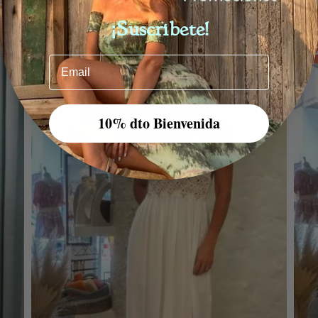
También te podría gustar...
¡Suscríbete!
-20%
-
Email
10% dto Bienvenida