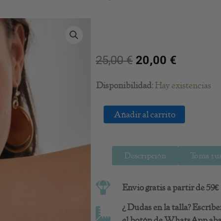
25,00
€
20,00
€
Brazalete
Disponibilidad:
Hay existencias
Efecto
Nacar
cantidad
Añadir al carrito
Descripción
Toma tus
Envio gratis a partir de 59€
¿Dudas en la talla? Escrí
el botón de WhatsApp abaj