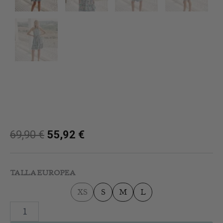
69,90
€
55,92
€
Carlisle
Peony
TALLA EUROPEA
Mini
Dress
XS
S
M
L
cantidad