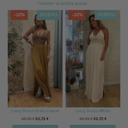
También te podría gustar...
-20%
-20%
NUEVO
NUEVO
Long Dress Grills Camel
Long Dress White
65,90
€
52,72
€
65,90
€
52,72
€