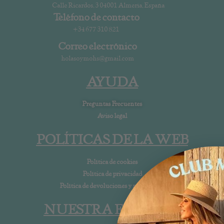
Calle Ricardos, 3 04001 Almería, España
Teléfono de contacto
+34 677 310 821
Correo electrónico
holasoymohs@gmail.com
AYUDA
Preguntas Frecuentes
Aviso legal
POLÍTICAS DE LA WEB
Política de cookies
Política de privacidad
Política de devoluciones y reembolsos
NUESTRA EMPRESA