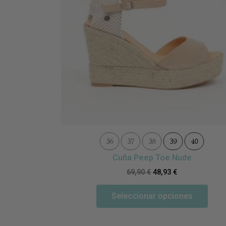
36
37
38
39
40
Cuña Peep Toe Nude
69,90
€
48,93
€
Seleccionar opciones