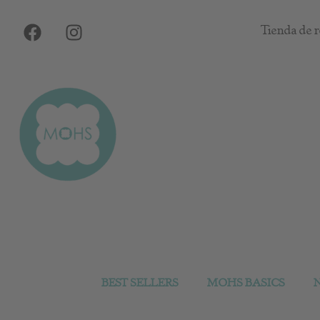
Ir
F
I
al
Tienda de r
a
n
contenido
c
s
e
t
b
a
o
g
o
r
k
a
m
BEST SELLERS
MOHS BASICS