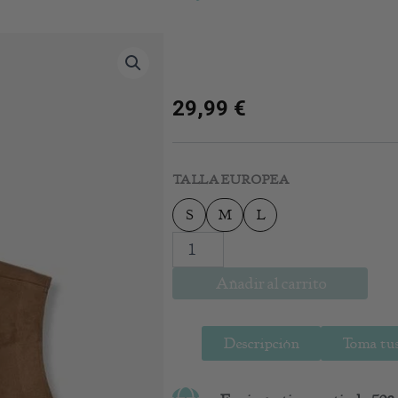
29,99
€
Chaleco
Dakota
TALLA EUROPEA
cantidad
S
M
L
Añadir al carrito
Descripción
Toma tus