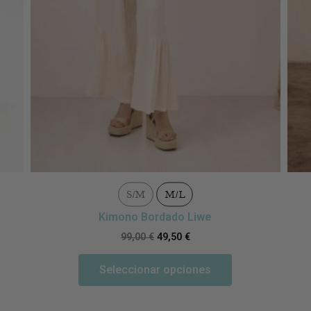
S/M
M/L
Kimono Bordado Liwe
99,00
€
49,50
€
Seleccionar opciones