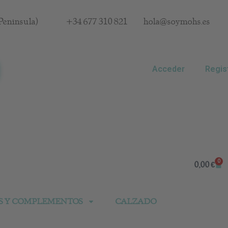
Península)
+34 677 310 821
hola@soymohs.es
Acceder
Regis
0
Car
0,00
€
S Y COMPLEMENTOS
CALZADO