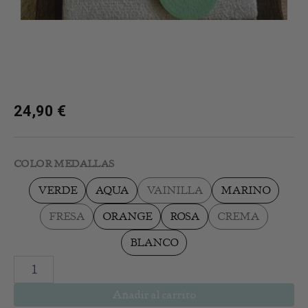
24,90
€
Collar
Ajustable
COLOR MEDALLAS
Padre
Nuestro
VERDE
AQUA
VAINILLA
MARINO
Resina
cantidad
FRESA
ORANGE
ROSA
CREMA
BLANCO
Añadir al carrito