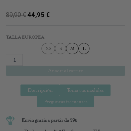
89,90
€
44,95
€
COMPANI
cantidad
TALLA EUROPEA
XS
S
M
L
Añadir al carrito
Descripción
Toma tus medidas
Preguntas frecuentes
Envio gratis a partir de 59€