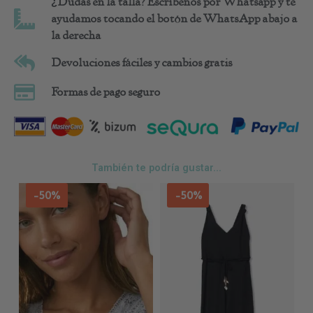
¿Dudas en la talla? Escríbenos por Whatsapp y te
ayudamos tocando el botón de WhatsApp abajo a
la derecha
Devoluciones fáciles y cambios gratis
Formas de pago seguro
También te podría gustar...
Este
Est
-50%
-50%
producto
pro
tiene
tie
múltiples
múl
variantes.
var
Las
Las
opciones
opc
se
se