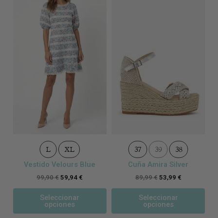
múltiples
múl
variantes.
var
Las
Las
opciones
opc
se
se
pueden
pue
elegir
eleg
en
en
la
la
página
pág
de
de
producto
pro
L
XL
37
39
38
Vestido Velours Blue
Cuña Amira Silver
99,90
€
59,94
€
89,99
€
53,99
€
Seleccionar
Seleccionar
opciones
opciones