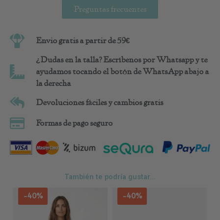
Preguntas frecuentes
Envio gratis a partir de 59€
¿Dudas en la talla? Escríbenos por Whatsapp y te
ayudamos tocando el botón de WhatsApp abajo a
la derecha
Devoluciones fáciles y cambios gratis
Formas de pago seguro
También te podría gustar...
Este
Est
-40%
-40%
producto
pro
tiene
tie