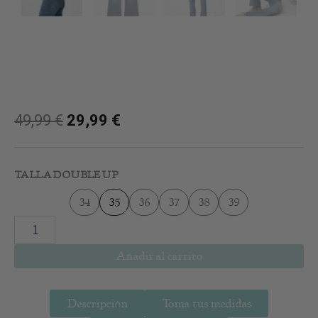
49,99
€
29,99
€
Jeans
Double
TALLA DOUBLE UP
Up
Flare
34
35
36
37
38
39
Light
Blue
cantidad
Añadir al carrito
Descripción
Toma tus medidas