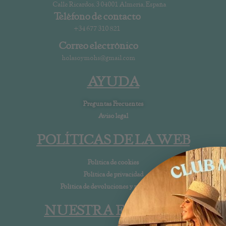
Calle Ricardos, 3 04001 Almería, España
Teléfono de contacto
+34 677 310 821
Correo electrónico
holasoymohs@gmail.com
AYUDA
Preguntas Frecuentes
Aviso legal
POLÍTICAS DE LA WEB
Política de cookies
Política de privacidad
Política de devoluciones y reembolsos
NUESTRA EMPRESA