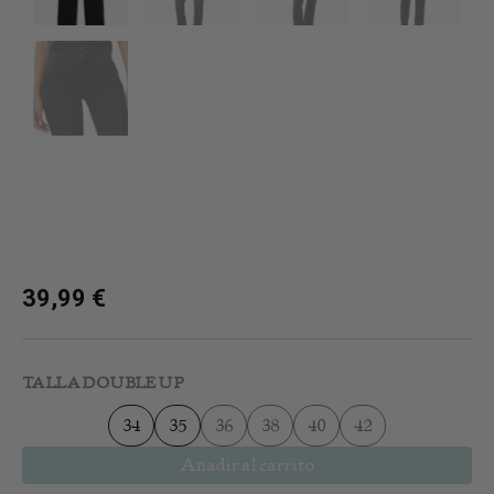
39,99
€
Jeans
Double
TALLA DOUBLE UP
Up
Straight
34
35
36
38
40
42
Black
cantidad
Añadir al carrito