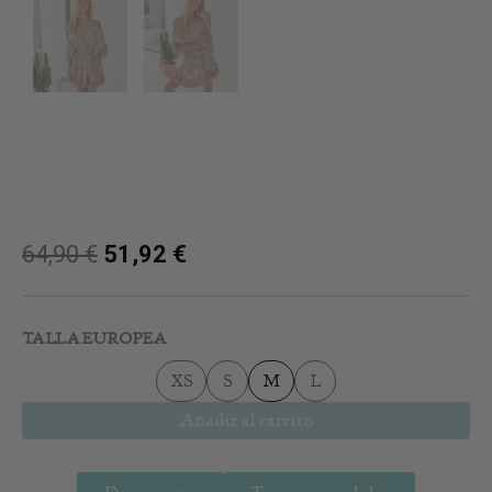
64,90
€
51,92
€
Paola
Mini
TALLA EUROPEA
Dress
cantidad
XS
S
M
L
Añadir al carrito