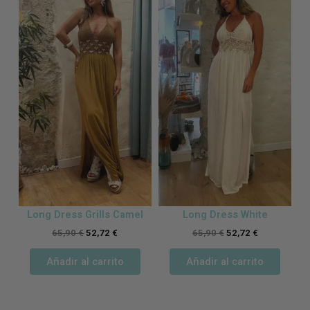
Long Dress Grills Camel
Long Dress White
65,90
€
52,72
€
65,90
€
52,72
€
Añadir al carrito
Añadir al carrito