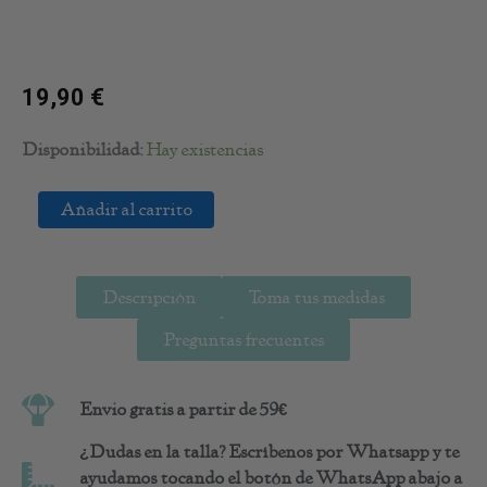
19,90
€
Pendientes
Disponibilidad:
Hay existencias
Tropical
Black
Añadir al carrito
White
cantidad
Descripción
Toma tus medidas
Preguntas frecuentes
Envio gratis a partir de 59€
¿Dudas en la talla? Escríbenos por Whatsapp y te
ayudamos tocando el botón de WhatsApp abajo a