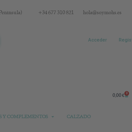
Península)
+34 677 310 821
hola@soymohs.es
Acceder
Regis
0
Car
0,00
€
S Y COMPLEMENTOS
CALZADO