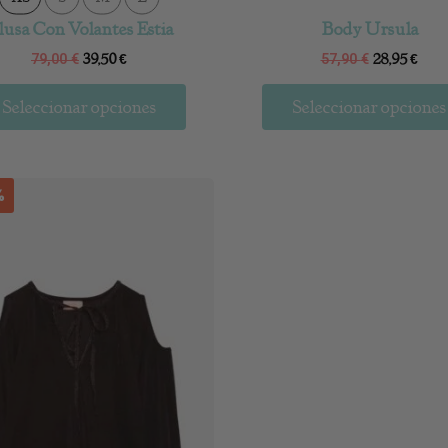
lusa Con Volantes Estia
Body Ursula
39,50
€
28,95
€
79,00
€
57,90
€
Seleccionar opciones
Seleccionar opciones
Este
%
producto
tiene
múltiples
variantes.
Las
opciones
se
pueden
elegir