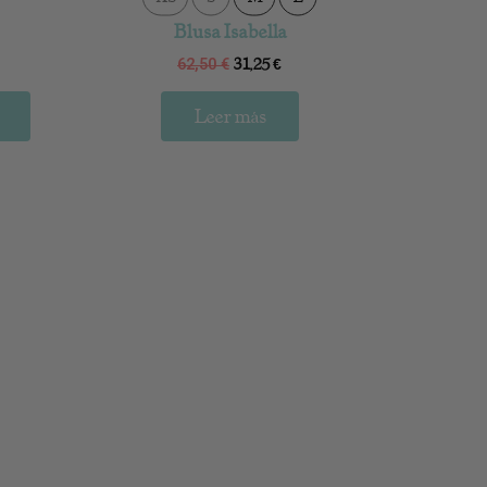
Blusa Isabella
31,25
€
62,50
€
Leer más