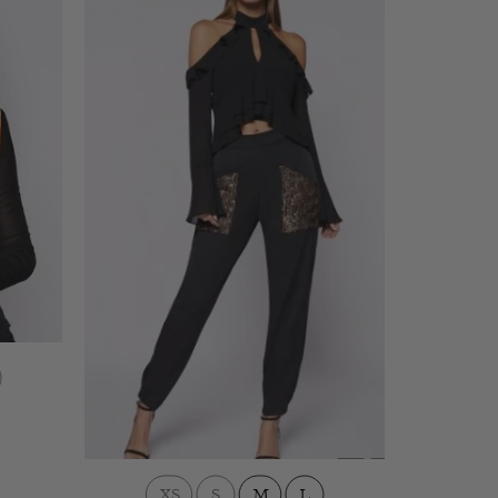
XS
S
M
L