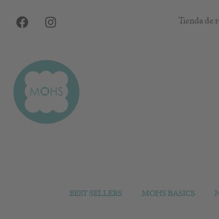
Ir
F
I
al
Tienda de r
a
n
contenido
c
s
e
t
b
a
o
g
o
r
k
a
m
BEST SELLERS
MOHS BASICS