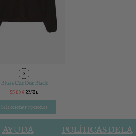
en
la
página
de
producto
S
Blusa Cut Out Black
27,50
€
55,00
€
Seleccionar opciones
AYUDA
POLÍTICAS DE LA