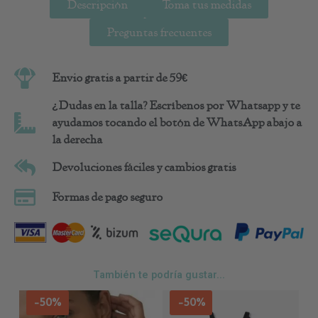
Descripción
Toma tus medidas
Preguntas frecuentes
Envio gratis a partir de 59€
¿Dudas en la talla? Escríbenos por Whatsapp y te
ayudamos tocando el botón de WhatsApp abajo a
la derecha
Devoluciones fáciles y cambios gratis
Formas de pago seguro
También te podría gustar...
Este
Est
-50%
-50%
producto
pro