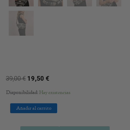
39,00
€
19,50
€
Bandolera
Disponibilidad:
Hay existencias
Beige
Estampada
Añadir al carrito
cantidad