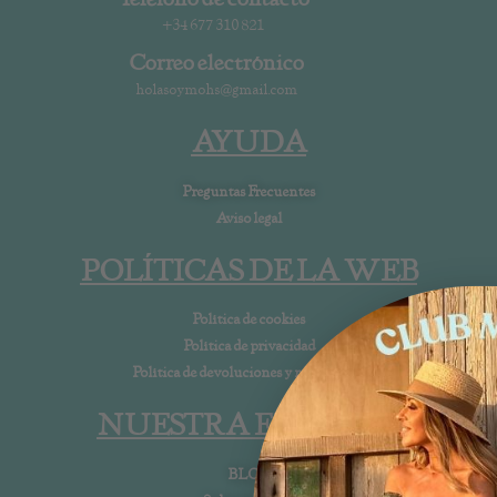
+34 677 310 821
Correo electrónico
holasoymohs@gmail.com
AYUDA
Preguntas Frecuentes
Aviso legal
POLÍTICAS DE LA WEB
Política de cookies
Política de privacidad
Política de devoluciones y reembolsos
NUESTRA EMPRESA
BLOG