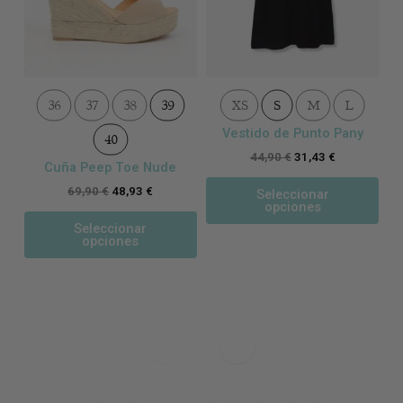
la
la
página
pág
de
de
producto
pro
36
37
38
39
XS
S
M
L
Vestido de Punto Pany
40
44,90
€
31,43
€
Cuña Peep Toe Nude
69,90
€
48,93
€
Seleccionar
opciones
Seleccionar
opciones