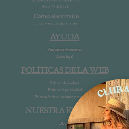
+34 677 310 821
Correo electrónico
holasoymohs@gmail.com
AYUDA
Preguntas Frecuentes
Aviso legal
POLÍTICAS DE LA WEB
Política de cookies
Política de privacidad
Política de devoluciones y reembolsos
NUESTRA EMPRESA
BLOG