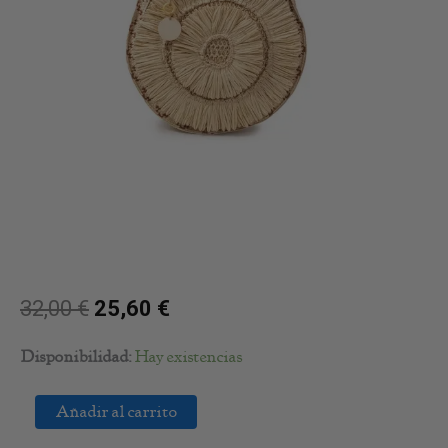
32,00
€
25,60
€
Bolso
Disponibilidad:
Hay existencias
Redondo
de
Añadir al carrito
Rafia
cantidad