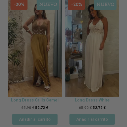
-20%
-20%
NUEVO
NUEVO
Long Dress Grills Camel
Long Dress White
65,90
€
52,72
€
65,90
€
52,72
€
Añadir al carrito
Añadir al carrito