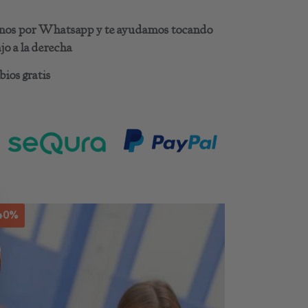
benos por Whatsapp y te ayudamos tocando
o a la derecha
ios gratis
Este
40%
-40%
producto
tiene
múltiples
variantes.
Las