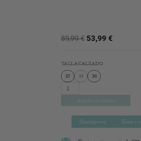
89,99
€
53,99
€
Cuña
Amira
TALLA CALZADO
Silver
cantidad
37
39
38
Añadir al carrito
Descripción
Toma tus