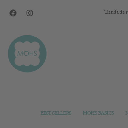
Ir
F
I
al
Tienda de r
a
n
contenido
c
s
e
t
b
a
o
g
o
r
k
a
m
BEST SELLERS
MOHS BASICS