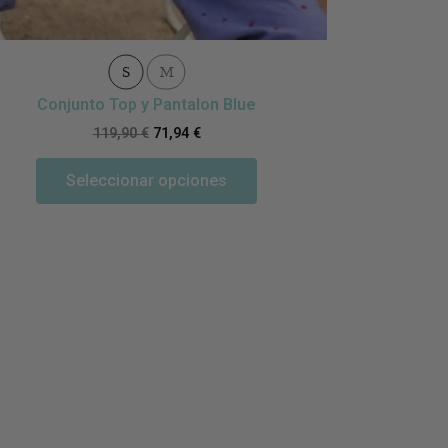
S
M
Conjunto Top y Pantalon Blue
Conju
119,90
€
71,94
€
Seleccionar opciones
S