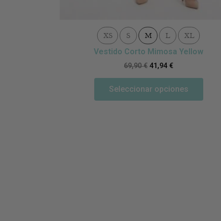
XS
S
M
L
XL
Vestido Corto Mimosa Yellow
69,90
€
41,94
€
Seleccionar opciones