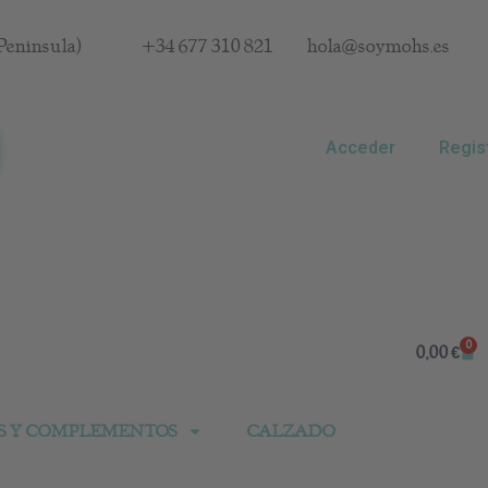
Península)
+34 677 310 821
hola@soymohs.es
Acceder
Regis
0
Car
0,00
€
S Y COMPLEMENTOS
CALZADO