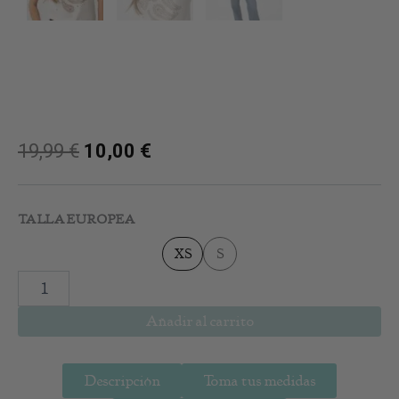
19,99
€
10,00
€
Camiseta
Natalie
TALLA EUROPEA
cantidad
XS
S
Añadir al carrito
Descripción
Toma tus medidas