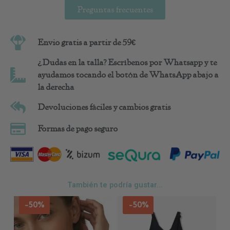
Preguntas frecuentes
Envio gratis a partir de 59€
¿Dudas en la talla? Escríbenos por Whatsapp y te
ayudamos tocando el botón de WhatsApp abajo a
la derecha
Devoluciones fáciles y cambios gratis
Formas de pago seguro
También te podría gustar...
Este
Est
-50%
-50%
producto
pro
tiene
tie