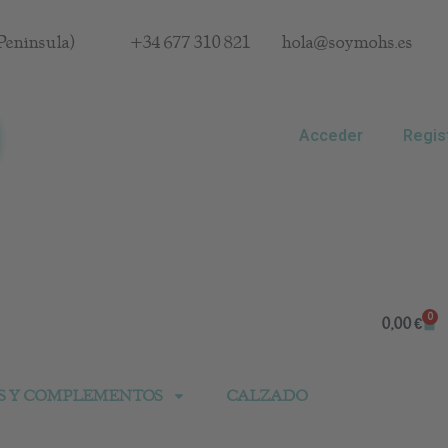
Península)
+34 677 310 821
hola@soymohs.es
Acceder
Regis
0
Car
0,00
€
S Y COMPLEMENTOS
CALZADO