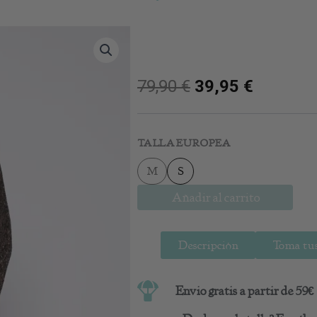
79,90
€
39,95
€
Chaqueta
Corta
TALLA EUROPEA
de
Lentejuelas
M
S
Sicilia
cantidad
Añadir al carrito
Descripción
Toma tus
Envio gratis a partir de 59€