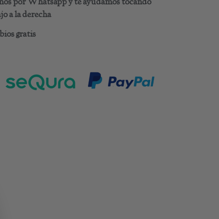
benos por Whatsapp y te ayudamos tocando
o a la derecha
ios gratis