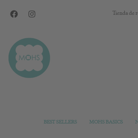
Ir
F
I
al
Tienda de r
a
n
contenido
c
s
e
t
b
a
o
g
o
r
k
a
m
BEST SELLERS
MOHS BASICS