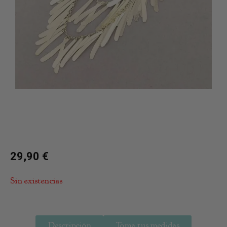
29,90
€
Sin existencias
Descripción
Toma tus medidas