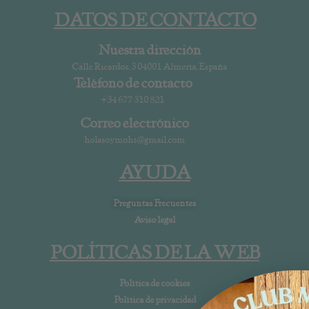
DATOS DE CONTACTO
Nuestra dirección
Calle Ricardos, 3 04001 Almería, España
Teléfono de contacto
+34 677 310 821
Correo electrónico
holasoymohs@gmail.com
AYUDA
Preguntas Frecuentes
Aviso legal
POLÍTICAS DE LA WEB
Política de cookies
Política de privacidad