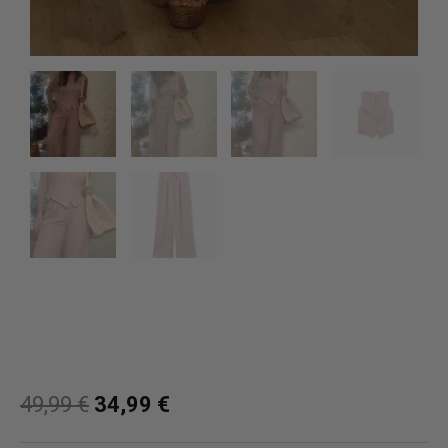
49,99
€
34,99
€