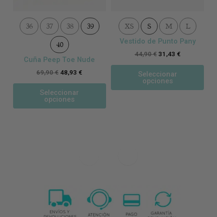
de
de
producto
pro
36
37
38
39
XS
S
M
L
Vestido de Punto Pany
40
44,90
€
31,43
€
Cuña Peep Toe Nude
69,90
€
48,93
€
Seleccionar
opciones
Seleccionar
opciones