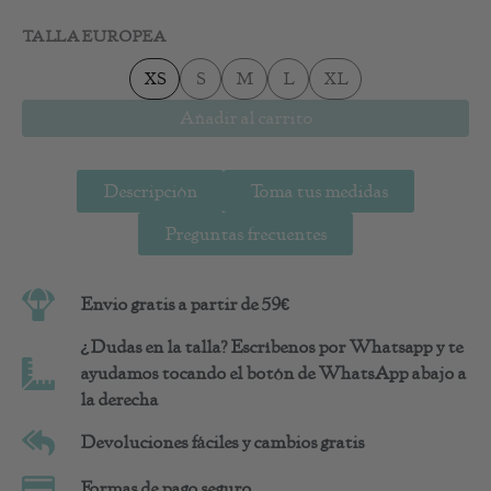
Conjunto
Augusta
TALLA EUROPEA
Pink
cantidad
XS
S
M
L
XL
Añadir al carrito
Descripción
Toma tus medidas
Preguntas frecuentes
Envio gratis a partir de 59€
¿Dudas en la talla? Escríbenos por Whatsapp y te
ayudamos tocando el botón de WhatsApp abajo a
la derecha
Devoluciones fáciles y cambios gratis
Formas de pago seguro