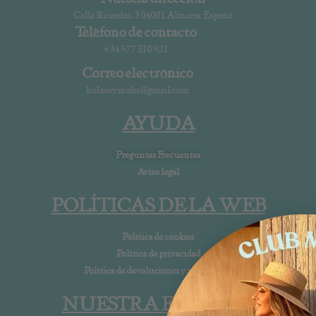
Calle Ricardos, 3 04001 Almería, España
Teléfono de contacto
+34 677 310 821
Correo electrónico
holasoymohs@gmail.com
AYUDA
Preguntas Frecuentes
Aviso legal
POLÍTICAS DE LA WEB
Política de cookies
Política de privacidad
Política de devoluciones y reembolsos
NUESTRA EMPRESA