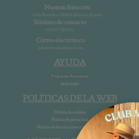
Nuestra dirección
Calle Ricardos, 3 04001 Almería, España
Teléfono de contacto
+34 677 310 821
Correo electrónico
holasoymohs@gmail.com
AYUDA
Preguntas Frecuentes
Aviso legal
POLÍTICAS DE LA WEB
Política de cookies
Política de privacidad
Política de devoluciones y reembolsos