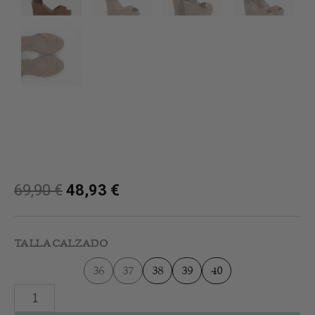
69,90
€
48,93
€
Cuña
Peep
TALLA CALZADO
Toe
Taupe
36
37
38
39
40
cantidad