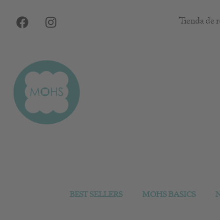
Ir
F
I
al
Tienda de r
a
n
contenido
c
s
e
t
b
a
o
g
o
r
k
a
m
BEST SELLERS
MOHS BASICS