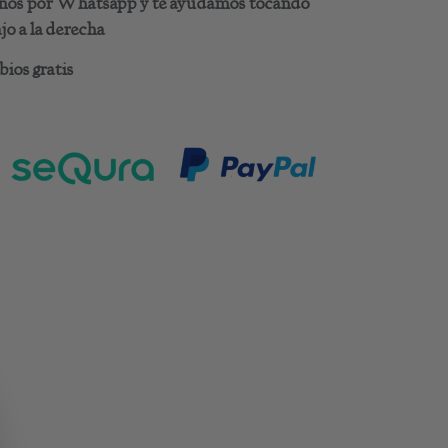
benos por Whatsapp y te ayudamos tocando
o a la derecha
ios gratis