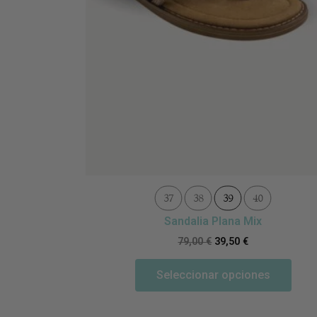
37
38
39
40
Sandalia Plana Mix
79,00
€
39,50
€
Seleccionar opciones