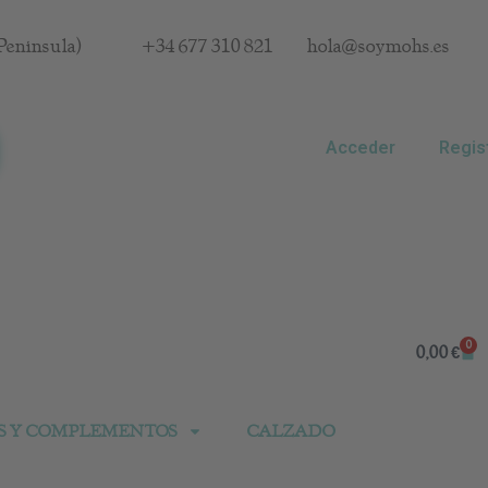
Península)
+34 677 310 821
hola@soymohs.es
Acceder
Regis
0
Car
0,00
€
S Y COMPLEMENTOS
CALZADO