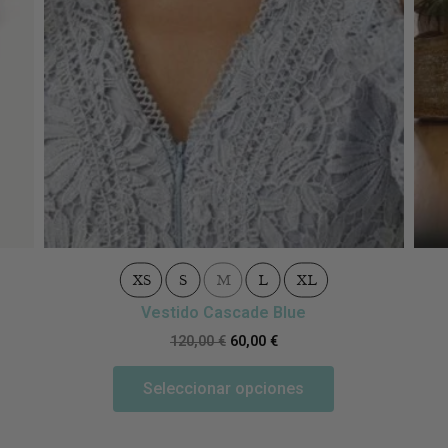
XS
S
M
L
XL
Vestido Cascade Blue
120,00
€
60,00
€
Seleccionar opciones