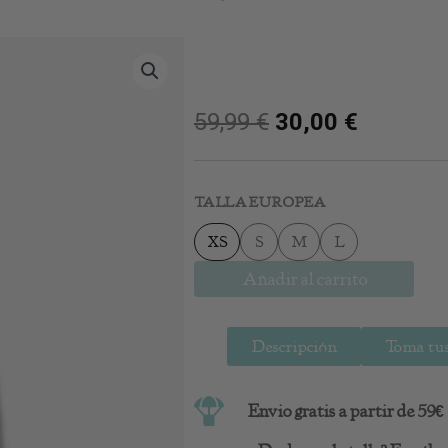
59,99
€
30,00
€
Mono
Jayne
TALLA EUROPEA
cantidad
XS
S
M
L
Añadir al carrito
Descripción
Toma tus
Envio gratis a partir de 59€