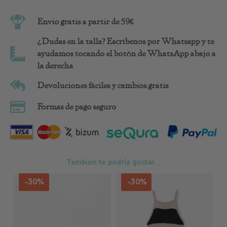
Envio gratis a partir de 59€
¿Dudas en la talla? Escríbenos por Whatsapp y te
ayudamos tocando el botón de WhatsApp abajo a
la derecha
Devoluciones fáciles y cambios gratis
Formas de pago seguro
También te podría gustar...
Este
Est
-30%
-30%
producto
pro
tiene
tie
múltiples
múl