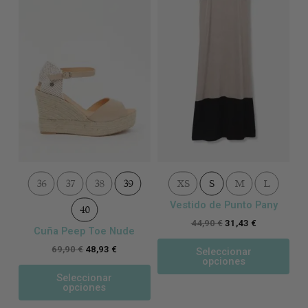
variantes.
var
Las
Las
opciones
opc
se
se
pueden
pue
elegir
eleg
en
en
la
la
página
pág
de
de
producto
pro
36
37
38
39
XS
S
M
L
Vestido de Punto Pany
40
44,90
€
31,43
€
Cuña Peep Toe Nude
69,90
€
48,93
€
Seleccionar
opciones
Seleccionar
opciones