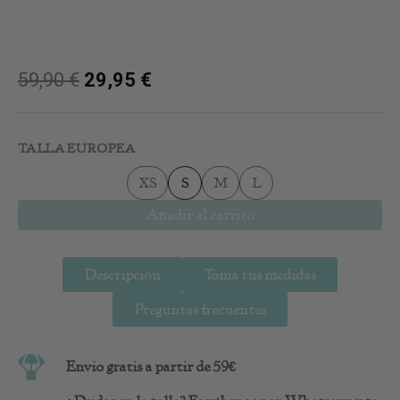
59,90
€
29,95
€
Pantalón
Bombacho
TALLA EUROPEA
Isabella
cantidad
XS
S
M
L
Añadir al carrito
Descripción
Toma tus medidas
Preguntas frecuentes
Envio gratis a partir de 59€