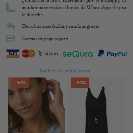
¿Dudas en la talla? Escríbenos por Whatsapp y te
ayudamos tocando el botón de WhatsApp abajo a
la derecha
Devoluciones fáciles y cambios gratis
Formas de pago seguro
También te podría gustar...
Este
Est
-50%
-50%
producto
pro
tiene
tie
múltiples
múl
variantes.
var
Las
Las
opciones
opc
se
se