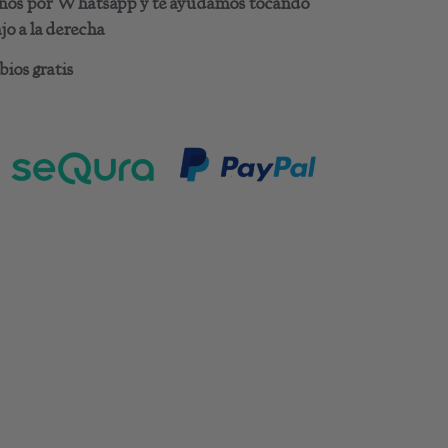
benos por Whatsapp y te ayudamos tocando
o a la derecha
ios gratis