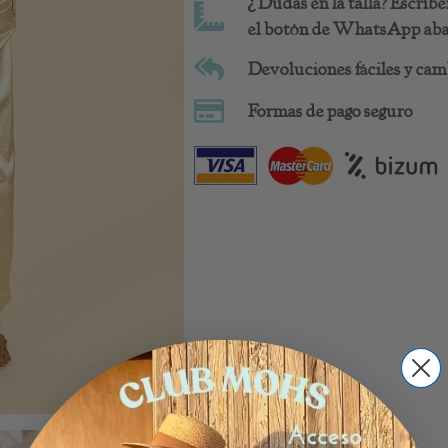
¿Dudas en la talla? Escrí
el botón de WhatsApp abaj
Devoluciones fáciles y camb
Formas de pago seguro