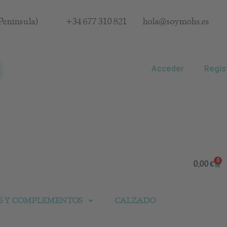
Península)
+34 677 310 821
hola@soymohs.es
Acceder
Regis
0
Car
0,00
€
S Y COMPLEMENTOS
CALZADO