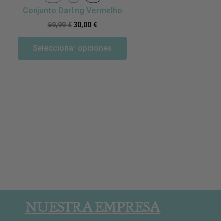
Conjunto Darling Vermelho
Conjun
59,99
€
30,00
€
Seleccionar opciones
S
NUESTRA EMPRESA