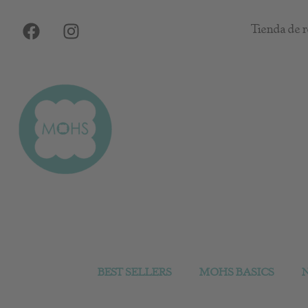
Ir
F
I
al
Tienda de r
a
n
contenido
c
s
e
t
b
a
o
g
o
r
k
a
m
BEST SELLERS
MOHS BASICS