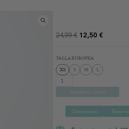
24,99
€
12,50
€
Pantalon
Francesca
TALLA EUROPEA
Caldera
cantidad
XS
S
M
L
Añadir al carrito
Descripción
Toma tus