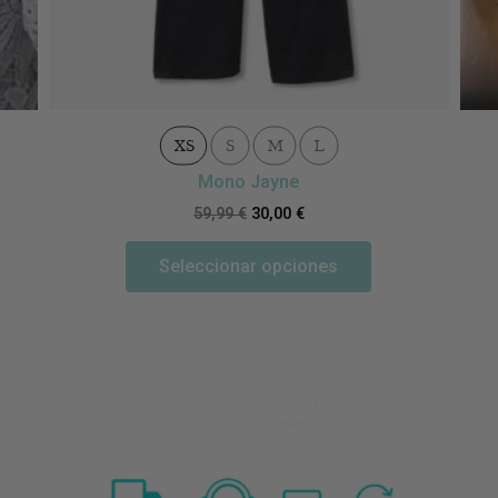
XS
S
M
L
Mono Jayne
59,99
€
30,00
€
Seleccionar opciones