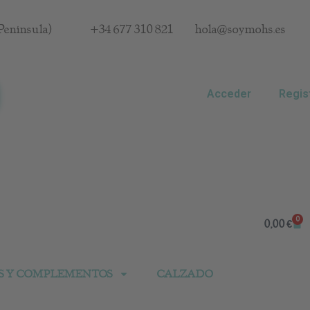
Península)
+34 677 310 821
hola@soymohs.es
Acceder
Regis
0
Car
0,00
€
S Y COMPLEMENTOS
CALZADO