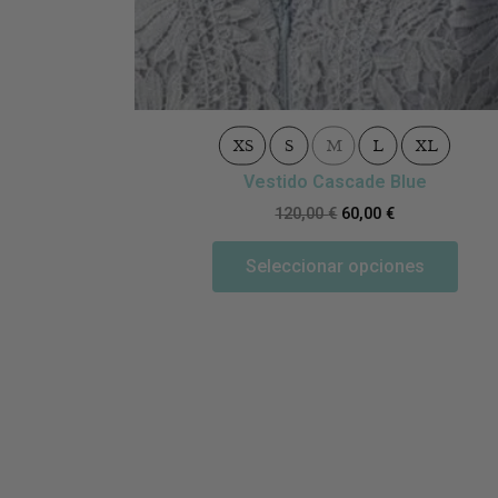
XS
S
M
L
XL
Vestido Cascade Blue
120,00
€
60,00
€
Seleccionar opciones