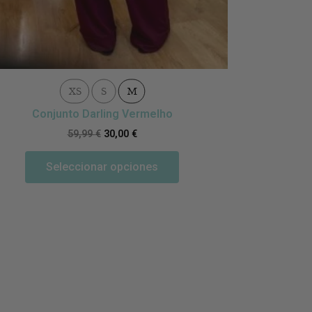
XS
S
M
Conjunto Darling Vermelho
Conjun
59,99
€
30,00
€
Seleccionar opciones
S