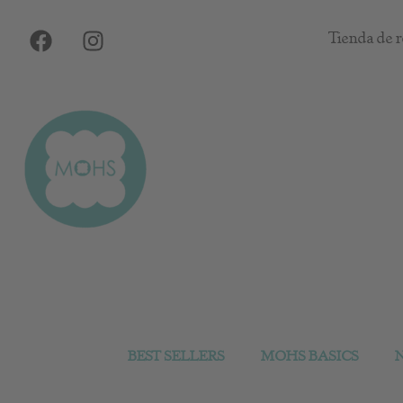
Ir
F
I
al
Tienda de r
a
n
contenido
c
s
e
t
b
a
o
g
o
r
k
a
m
BEST SELLERS
MOHS BASICS