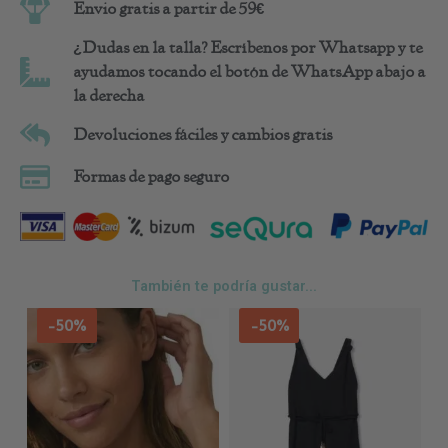
Envio gratis a partir de 59€
¿Dudas en la talla? Escríbenos por Whatsapp y te
ayudamos tocando el botón de WhatsApp abajo a
la derecha
Devoluciones fáciles y cambios gratis
Formas de pago seguro
También te podría gustar...
Este
Est
-50%
-50%
producto
pro
tiene
tie
múltiples
múl
variantes.
var
Las
Las