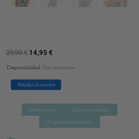
29,90
€
14,95
€
Top
Disponibilidad:
Hay existencias
Kipas
Blue
Añadir al carrito
cantidad
Descripción
Toma tus medidas
Preguntas frecuentes