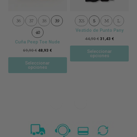
de
de
producto
pro
36
37
38
39
XS
S
M
L
Vestido de Punto Pany
40
44,90
€
31,43
€
Cuña Peep Toe Nude
69,90
€
48,93
€
Seleccionar
opciones
Seleccionar
opciones