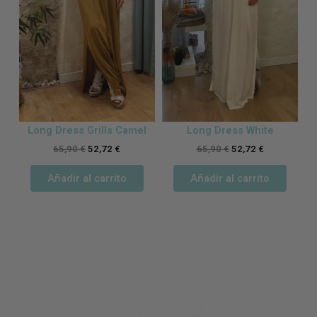
Long Dress Grills Camel
Long Dress White
65,90
€
52,72
€
65,90
€
52,72
€
Añadir al carrito
Añadir al carrito