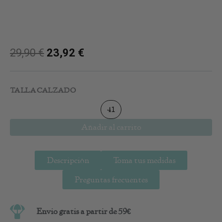
29,90
€
23,92
€
Sandalia
Camel
TALLA CALZADO
cantidad
41
Añadir al carrito
Descripción
Toma tus medidas
Preguntas frecuentes
Envio gratis a partir de 59€