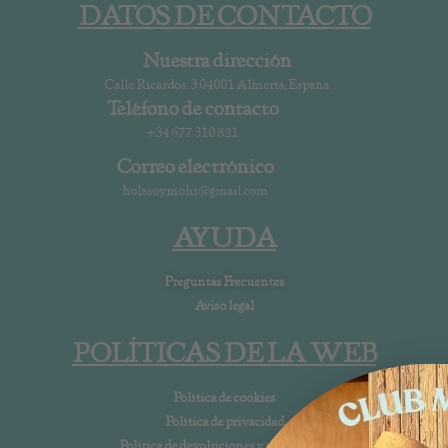
DATOS DE CONTACTO
Nuestra dirección
Calle Ricardos, 3 04001 Almería, España
Teléfono de contacto
+34 677 310 821
Correo electrónico
holasoymohs@gmail.com
AYUDA
Preguntas Frecuentes
Aviso legal
POLÍTICAS DE LA WEB
Política de cookies
Política de privacidad
Política de devoluciones y reembolsos