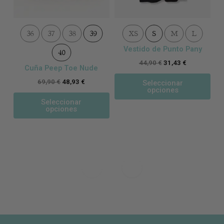
de
de
producto
pro
36
37
38
39
XS
S
M
L
Vestido de Punto Pany
40
44,90
€
31,43
€
Cuña Peep Toe Nude
69,90
€
48,93
€
Seleccionar
opciones
Seleccionar
opciones