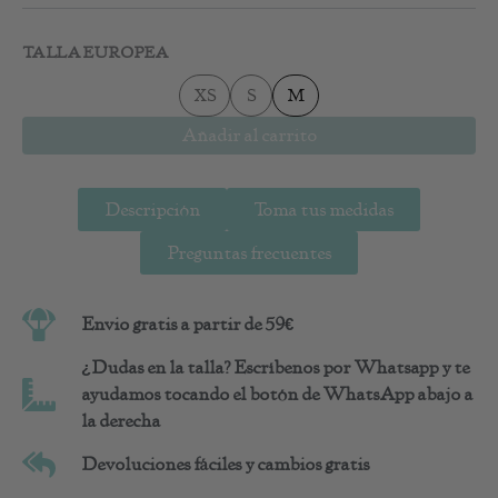
Vestido
de
TALLA EUROPEA
Bambula
Baltoy
XS
S
M
cantidad
Añadir al carrito
Descripción
Toma tus medidas
Preguntas frecuentes
Envio gratis a partir de 59€
¿Dudas en la talla? Escríbenos por Whatsapp y te
ayudamos tocando el botón de WhatsApp abajo a
la derecha
Devoluciones fáciles y cambios gratis