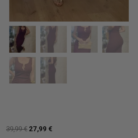
39,99
€
27,99
€